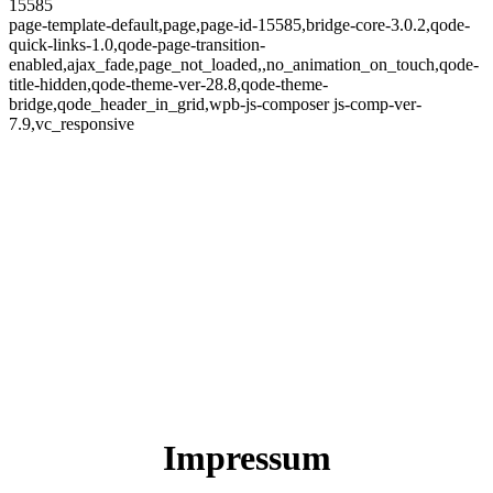
15585
page-template-default,page,page-id-15585,bridge-core-3.0.2,qode-
quick-links-1.0,qode-page-transition-
enabled,ajax_fade,page_not_loaded,,no_animation_on_touch,qode-
title-hidden,qode-theme-ver-28.8,qode-theme-
bridge,qode_header_in_grid,wpb-js-composer js-comp-ver-
7.9,vc_responsive
Impressum